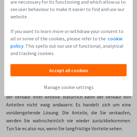
are neccessary for its functioning and which allow us to
Wenn der Grund, warum Sie Geld brauchen, die Rückzahlung
see user behaviour to make it easier to find and use our
eines Kredits ist, werden Sie es sehr schwer haben,
website.
interessierte Investoren zu finden. Die Investoren wollen
ihr Geld lieber in den Aufbau des Unternehmens stecken als
If you want to learn more or withdraw your consent to
in die Behebung von Problemen aus der Vergangenheit. Ein
all or some of the cookies, please refer to the
cookie
hoher Kredit in der Bilanz kann dazu führen, dass sich die
policy
. This spells out our use of functional, analytical
Kapitalgeber abwenden. Jetzt ist das Darlehen ein
and tracking cookies.
ständiger Schrecken in Ihrer Bilanz.
Accept all cookies
3. Mittelbeschaffung
Manage cookie settings
Der natürlichste Weg für Start-ups, Geld zu beschaffen, ist
der Verkauf ihrer Anteile. Natürlich kann der Verkauf von
Anteilen nicht ewig andauern: Es handelt sich um eine
vorübergehende Lösung. Die Anteile, die Sie verkaufen,
werden Sie wahrscheinlich nie wieder zurückbekommen.
Tun Sie es also nur, wenn Sie langfristige Vorteile sehen.