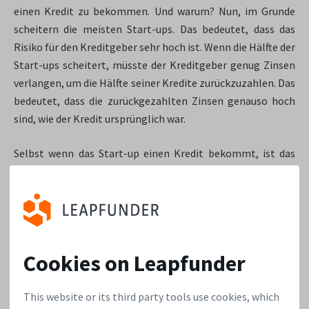
einen Kredit zu bekommen. Und warum? Nun, im Grunde
scheitern die meisten Start-ups. Das bedeutet, dass das
Risiko für den Kreditgeber sehr hoch ist. Wenn die Hälfte der
Start-ups scheitert, müsste der Kreditgeber genug Zinsen
verlangen, um die Hälfte seiner Kredite zurückzuzahlen. Das
bedeutet, dass die zurückgezahlten Zinsen genauso hoch
sind, wie der Kredit ursprünglich war.
Selbst wenn das Start-up einen Kredit bekommt, ist das
nicht unbedingt eine gute Sache, wenn es nicht richtig
aufgestellt ist. Sie wollen Ihr Darlehen und die Zinsen nicht
zu schnell zurückzahlen, da Sie das Geld für Ihr
Unternehmen verwenden wollen. Oft wird vereinbart, dass
am Ende alles zurückgezahlt wird. Leider ist es selten, dass
Cookies on Leapfunder
ein Start-up den gesamten Kredit einfach in bar
zurückzahlen kann, wenn die Zeit gekommen ist. Das
This website or its third party tools use cookies, which
bedeutet, dass ein Konkurs ein echtes Risiko darstellt.