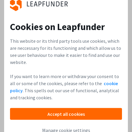
Im Allgemeinen ist nur die erste Investition in ein
Unternehmen förderfähig. Dies ist eine erhebliche
Einschränkung, da es üblich ist, dass informelle
Cookies on Leapfunder
Investoren in späteren Finanzierungsrunden weiter
investieren, um ihr Portfolio zu unterstützen. Es ist
This website or its third party tools use cookies, which
normal, dass die erste Investition relativ klein ist:
are neccessary for its functioning and which allow us to
durch folgende Investitionen in ihre erfolgreichsten
see user behaviour to make it easier to find and use our
Unternehmen kann ein Investor sicherstellen, dass der
website.
größte Teil seines Kapitals in seine stärksten
Unternehmen fließt.
If you want to learn more or withdraw your consent to
all or some of the cookies, please refer to the
cookie
Die Mindestanlagesumme muss 10.000 EUR betragen.
policy
. This spells out our use of functional, analytical
Online-Investoren entscheiden sich manchmal dafür,
and tracking cookies.
weniger zu investieren, insbesondere in der allerersten
Runde.
Accept all cookies
Jeder Investor kann maximal 100.000 EUR an
Subventionen erhalten. Da die Regelung seit mehr als
Manage cookie settings