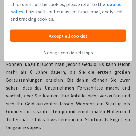
in das Unternehmen einmischen noch die Fähigkeit des
all or some of the cookies, please refer to the
cookie
Managements, das Unternehmen zu führen,
policy
. This spells out our use of functional, analytical
beeinträchtigen. Ihre Anwesenheit, Ihr Weitblick und Ihre
and tracking cookies.
Anleitung sollten jedoch hilfreich sein.
Accept all cookies
5. Ihre Rendite könnte hoch sein, aber wann?
Die Forschung von
Leapfunder
hat gezeigt, dass erfahrene
Manage cookie settings
Investoren im Laufe der Zeit sehr hohe Renditen erzielen
können. Dazu braucht man jedoch Geduld. Es kann leicht
mehr als 6 Jahre dauern, bis Sie die ersten großen
Barauszahlungen erzielen. Bis dahin können Sie zwar
sehen, dass das Unternehmen Fortschritte macht und
wächst, aber Sie können Ihre Anteile nicht verkaufen und
sich Ihr Geld auszahlen lassen. Während ein Startup als
Gründer ein rasantes Tempo mit emotionalen Höhen und
Tiefen hat, ist das Investieren in ein Startup als Engel ein
langsames Spiel.