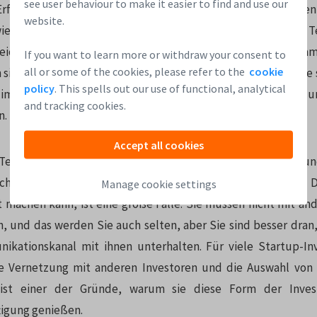
see user behaviour to make it easier to find and use our
 Erfahrene Investoren sind auch bereit, ein Unternehmen fallen
website.
ierigkeiten hatte: Sie müssen sicherstellen, dass der größte Te
greichsten Unternehmen fließt und nicht in die, die am
If you want to learn more or withdraw your consent to
all or some of the cookies, please refer to the
cookie
sind. Angesichts Ihres Gesamtbudgets sollten Sie in der Lage 
policy
. This spells out our use of functional, analytical
 immer wieder zu investieren, bis die ersten Exits erfolgen… u
and tracking cookies.
n.
Accept all cookies
e Teamleistung. Umgeben Sie sich mit anderen Investoren u
chen Sie so viele Erkenntnisse und Wissen wie möglich aus. 
Manage cookie settings
t machen kann, ist eine große Falle. Sie müssen nicht mit an
 und das werden Sie auch selten, aber Sie sind besser dran
ikationskanal mit ihnen unterhalten. Für viele Startup-Inv
e Vernetzung mit anderen Investoren und die Auswahl von 
 ist einer der Gründe, warum sie diese Form der Invest
tigung genießen.