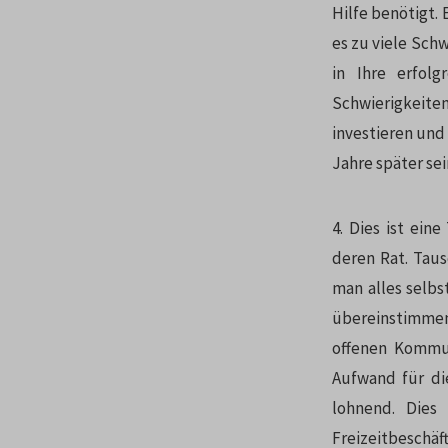
Hilfe benötigt.
es zu viele Schw
in Ihre erfol
Schwierigkeiten 
investieren und
Jahre später sei
4. Dies ist ein
deren Rat. Taus
man alles selbs
übereinstimmen,
offenen Kommun
Aufwand für di
lohnend. Dies
Freizeitbeschäf