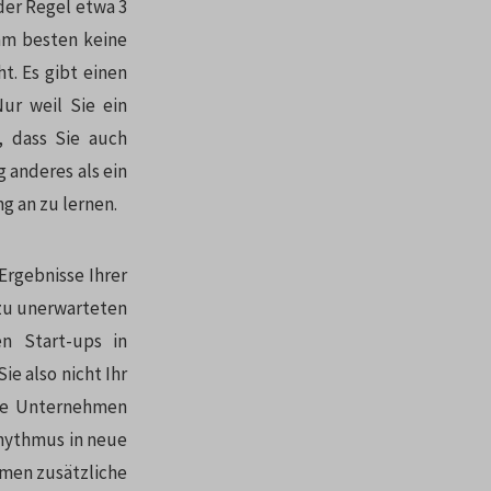
 der Regel etwa 3
 am besten keine
t. Es gibt einen
Nur weil Sie ein
, dass Sie auch
g anderes als ein
g an zu lernen.
 Ergebnisse Ihrer
 zu unerwarteten
n Start-ups in
ie also nicht Ihr
hre Unternehmen
Rhythmus in neue
hmen zusätzliche