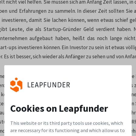
t nicht viel helfen. Sie müssen sich am Anfang Zeit lassen, in
en und Erfahrungen zu sammeln. In dieser Zeit sollten Sie
investieren, damit Sie lachen können, wenn etwas schief geh
gibt Leute, die als Startup-Gründer Geld verdient haben. 
Unternehmen aufgebaut haben, heißt das noch lange nicht
tart-ups investieren können. Ein Investor zu sein ist etwas völli
 Es ist besser, sich wieder als Anfänger zu sehen und von Anfan
hnen erwartet, dass Sie über eine Kapitalreserve verfügen. Die
erden erst nach Jahren sichtbar sein. In diesen Jahren kann es
 kommen, und ein guter Investor ist in der Lage, seine
en zusätzliches Kapital zur Verfügung zu stellen. Investieren S
Cookies on Leapfunder
auf einmal: Sie werden später mehr Geld benötigen, um I
stützen. Erfahrene Investoren investieren in gleichmäßigem 
This website or its third party tools use cookies, which
are neccessary for its functioning and which allow us to
 halten immer eine Reserve bereit, falls eines der Unterne